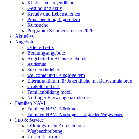
Kinder und Jugendliche
Gesund und aktiv
Kreativ und Lebensthemen
Praxisberatung Tageseltern
Kurssuche
Programm Sommersemester 2026
Aktuelles
Angebote
Offene Treffs
Beratungsangebote
Angebote für Alleinerziehende
Autismus
Sternenkindeltern
wellcome und Leihgroßeltern
Elternpraktikum für Jugendliche mit Babysimulatoren
Großeltern-Treff
Familienbildung mobil
Nürtinger Freiwilligenakademie
Familien NAVI
Familien NAVI Nürtingen
Familien NAVI Nürtingen – digitaler Wegweiser
Info & Service
Öffnungszeiten Anmeldebüro
Wegbeschreibung
Unsere Kursorte