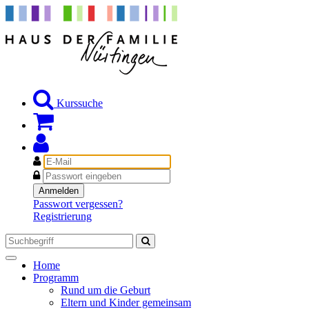
Kurssuche
E-
Mail
Passwort
Anmelden
Passwort vergessen?
Registrierung
Toggle
Home
navigation
Programm
Rund um die Geburt
Eltern und Kinder gemeinsam