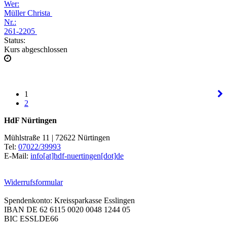
Wer:
Müller Christa
Nr.:
261-2205
Status:
Kurs abgeschlossen
1
2
HdF Nürtingen
Mühlstraße 11 | 72622 Nürtingen
Tel:
07022/39993
E-Mail:
info[at]hdf-nuertingen[dot]de
Widerrufsformular
Spendenkonto: Kreissparkasse Esslingen
IBAN DE 62 6115 0020 0048 1244 05
BIC ESSLDE66