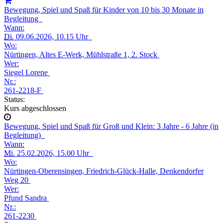
Bewegung, Spiel und Spaß für Kinder von 10 bis 30 Monate in
Begleitung
Wann:
Di.
09.06.2026, 10.15 Uhr
Wo:
Nürtingen, Altes E-Werk, Mühlstraße 1, 2. Stock
Wer:
Siegel Lorene
Nr.:
261-2218-F
Status:
Kurs abgeschlossen
Bewegung, Spiel und Spaß für Groß und Klein: 3 Jahre - 6 Jahre (in
Begleitung)
Wann:
Mi.
25.02.2026, 15.00 Uhr
Wo:
Nürtingen-Oberensingen, Friedrich-Glück-Halle, Denkendorfer
Weg 20
Wer:
Pfund Sandra
Nr.:
261-2230