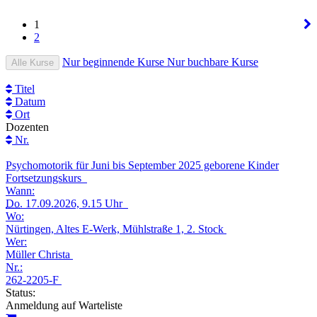
1
2
Nur beginnende Kurse
Nur buchbare Kurse
Alle Kurse
Titel
Datum
Ort
Dozenten
Nr.
Psychomotorik für Juni bis September 2025 geborene Kinder
Fortsetzungskurs
Wann:
Do.
17.09.2026, 9.15 Uhr
Wo:
Nürtingen, Altes E-Werk, Mühlstraße 1, 2. Stock
Wer:
Müller Christa
Nr.:
262-2205-F
Status:
Anmeldung auf Warteliste