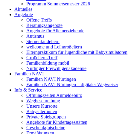
Programm Sommersemester 2026
Aktuelles
Angebote
Offene Treffs
Beratungsangebote
Angebote für Alleinerziehende
Autismus
Sternenkindeltern
wellcome und Leihgroßeltern
Elternpraktikum für Jugendliche mit Babysimulatoren
Großeltern-Treff
Familienbildung mobil
Nürtinger Freiwilligenakademie
Familien NAVI
Familien NAVI Nürtingen
Familien NAVI Nürtingen – digitaler Wegweiser
Info & Service
Öffnungszeiten Anmeldebüro
Wegbeschreibung
Unsere Kursorte
Babysitter:innen
Private Spielgruppen
Angebote für Kindertagesstätten
Geschenkgutscheine
Ermäßigungen