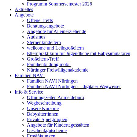
Programm Sommersemester 2026
Aktuelles
Angebote
Offene Treffs
Beratungsangebote
Angebote für Alleinerziehende
Autismus
Sternenkindeltern
wellcome und Leihgroßeltern
Elternpraktikum für Jugendliche mit Babysimulatoren
Großeltern-Treff
Familienbildung mobil
Nürtinger Freiwilligenakademie
Familien NAVI
Familien NAVI Nürtingen
Familien NAVI Nürtingen – digitaler Wegweiser
Info & Service
Öffnungszeiten Anmeldebüro
Wegbeschreibung
Unsere Kursorte
Babysitter:innen
Private Spielgruppen
Angebote für Kindertagesstätten
Geschenkgutscheine
Ermäßigungen