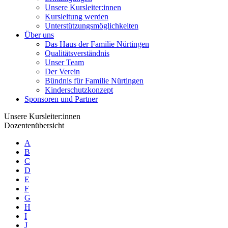
Unsere Kursleiter:innen
Kursleitung werden
Unterstützungsmöglichkeiten
Über uns
Das Haus der Familie Nürtingen
Qualitätsverständnis
Unser Team
Der Verein
Bündnis für Familie Nürtingen
Kinderschutzkonzept
Sponsoren und Partner
Unsere Kursleiter:innen
Dozentenübersicht
A
B
C
D
E
F
G
H
I
J