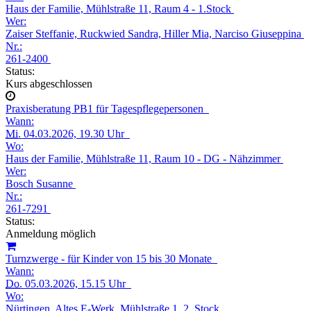
Haus der Familie, Mühlstraße 11, Raum 4 - 1.Stock
Wer:
Zaiser Steffanie, Ruckwied Sandra, Hiller Mia, Narciso Giuseppina
Nr.:
261-2400
Status:
Kurs abgeschlossen
Praxisberatung PB1 für Tagespflegepersonen
Wann:
Mi.
04.03.2026, 19.30 Uhr
Wo:
Haus der Familie, Mühlstraße 11, Raum 10 - DG - Nähzimmer
Wer:
Bosch Susanne
Nr.:
261-7291
Status:
Anmeldung möglich
Turnzwerge - für Kinder von 15 bis 30 Monate
Wann:
Do.
05.03.2026, 15.15 Uhr
Wo:
Nürtingen, Altes E-Werk, Mühlstraße 1, 2. Stock