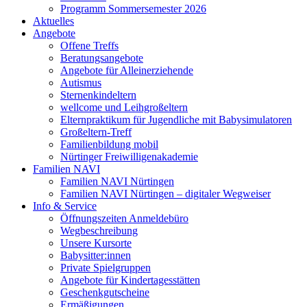
Programm Sommersemester 2026
Aktuelles
Angebote
Offene Treffs
Beratungsangebote
Angebote für Alleinerziehende
Autismus
Sternenkindeltern
wellcome und Leihgroßeltern
Elternpraktikum für Jugendliche mit Babysimulatoren
Großeltern-Treff
Familienbildung mobil
Nürtinger Freiwilligenakademie
Familien NAVI
Familien NAVI Nürtingen
Familien NAVI Nürtingen – digitaler Wegweiser
Info & Service
Öffnungszeiten Anmeldebüro
Wegbeschreibung
Unsere Kursorte
Babysitter:innen
Private Spielgruppen
Angebote für Kindertagesstätten
Geschenkgutscheine
Ermäßigungen