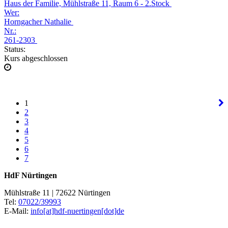
Haus der Familie, Mühlstraße 11, Raum 6 - 2.Stock
Wer:
Horngacher Nathalie
Nr.:
261-2303
Status:
Kurs abgeschlossen
1
2
3
4
5
6
7
HdF Nürtingen
Mühlstraße 11 | 72622 Nürtingen
Tel:
07022/39993
E-Mail:
info[at]hdf-nuertingen[dot]de